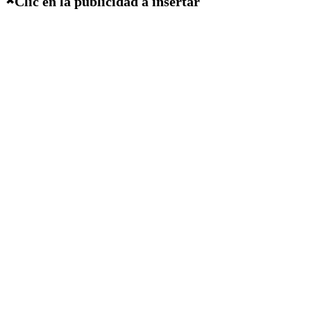
Clic en la publicidad a insertar
✖