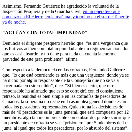
Asimismo, Fernando Gutiérrez ha agradecido la voluntad de la
Inspección Pesquera y de la Guardia Civil,
en un operativo que
comenzó en El Hierro, en la mañana, y termino en el sur de Tenerife
ya de noche
.
"ACTÚAN CON TOTAL IMPUNIDAD"
Denuncia el dirigente pesquero herreño que, “es una vergüenza que
los furtivos actúen con total impunidad ante un régimen sancionador
que es casi absurdo, y no tiene para nada en cuenta la enorme
gravedad de este gran problema”, afirma.
Con respecto a la democracia en las cofradías, Fernando Gutiérrez
que, “lo que está ocurriendo es más que una vergüenza, donde ya se
ha dicho por algún responsable de la Consejería que no se va a
hacer nada en este sentido”, dice. “Si bien es cierto, que otro
responsable ha afirmado que esto se corregirá con el consiguiente
retraso, la realidad es bien simple en las cofradías de pescadores de
Canarias, la soberanía no recae en la asamblea general donde están
todos los pescadores representados. Quien toma las decisiones de
más de 40 pescadores es la junta general, que está compuesta por 12
miembros, algo tan incomprensible como absurdo, puede ocurrir que
un presidente de cofradía se vea “prisionero” por 5 miembros de la
junta, al igual que todos los pescadores, por lo absurdo del sistema”,