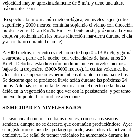
velocidad mayor, aproximadamente de 5 m/h, y tiene una altura
máxima de 10 m.
Respecto a la información meteorológica, en niveles bajos (entre
superficie y 2000 metros) continúa soplando el viento con dirección
nordeste entre 15-25 Km/h. En la vertiente oeste, próximo a la zona
eruptiva predominarán las brisas (dirección mar-tierra durante el día
y al contrario durante la noche).
A 3000 metros, el viento es del noroeste flojo 05-13 Km/h, y girará
a suroeste a partir de la noche, con velocidades de hasta unos 20
Km/h. Debido a esta dirección predominante en niveles medios-
bajos de la troposfera (3000-5000 metros), la ceniza volcánica ha
afectado a las operaciones aeronáuticas durante la mañana de hoy.
Se descarta que se produzca lluvia ácida durante las próximas 24
horas. Además, es importante remarcar que el efecto de la lluvia
ácida en la vegetación tiene que ver con la persistencia, y por tanto
un evento puntual no produce afecciones.
SISMICIDAD EN NIVELES BAJOS
La sismicidad continua en bajos niveles, con escasos sismos
sentidos, aunque no se descarta que continúen produciéndose. Ayer
se registraron sismos de tipo largo periodo, asociados a la actividad
explosiva. La señal de tremor volcánico ha aumentado durante las