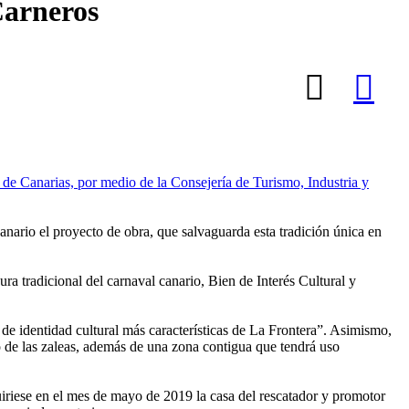
Carneros
 de Canarias, por medio de la Consejería de Turismo, Industria y
nario el proyecto de obra, que salvaguarda esta tradición única en
ra tradicional del carnaval canario, Bien de Interés Cultural y
de identidad cultural más características de La Frontera”. Asimismo,
do de las zaleas, además de una zona contigua que tendrá uso
iriese en el mes de mayo de 2019 la casa del rescatador y promotor