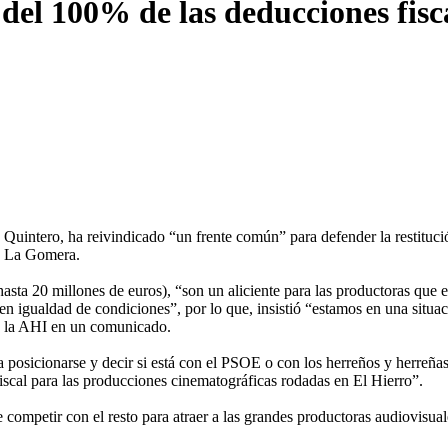
 del 100% de las deducciones fisca
uintero, ha reivindicado “un frente común” para defender la restitució
 y La Gomera.
hasta 20 millones de euros), “son un aliciente para las productoras que 
n igualdad de condiciones”, por lo que, insistió “estamos en una situac
ala la AHI en un comunicado.
a posicionarse y decir si está con el PSOE o con los herreños y herreña
iscal para las producciones cinematográficas rodadas en El Hierro”.
que competir con el resto para atraer a las grandes productoras audiovis