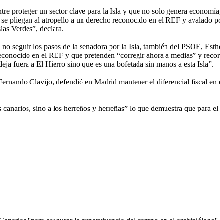
entre proteger un sector clave para la Isla y que no solo genera economía,
y se pliegan al atropello a un derecho reconocido en el REF y avalado p
slas Verdes”, declara.
 “a no seguir los pasos de la senadora por la Isla, también del PSOE, E
 reconocido en el REF y que pretenden “corregir ahora a medias” y recor
ja fuera a El Hierro sino que es una bofetada sin manos a esta Isla”.
, Fernando Clavijo, defendió en Madrid mantener el diferencial fiscal en
s canarios, sino a los herreños y herreñas” lo que demuestra que para el