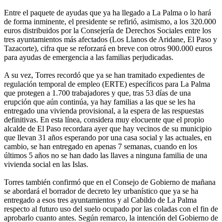
Entre el paquete de ayudas que ya ha llegado a La Palma o lo hará
de forma inminente, el presidente se refirió, asimismo, a los 320.000
euros distribuidos por la Consejería de Derechos Sociales entre los
tres ayuntamientos más afectados (Los Llanos de Aridane, El Paso y
Tazacorte), cifra que se reforzará en breve con otros 900.000 euros
para ayudas de emergencia a las familias perjudicadas.
A su vez, Torres recordó que ya se han tramitado expedientes de
regulación temporal de empleo (ERTE) específicos para La Palma
que protegen a 1.700 trabajadores y que, tras 53 días de una
erupción que aún continúa, ya hay familias a las que se les ha
entregado una vivienda provisional, a la espera de las respuestas
definitivas. En esta línea, considera muy elocuente que el propio
alcalde de El Paso recordara ayer que hay vecinos de su municipio
que llevan 31 años esperando por una casa social y las actuales, en
cambio, se han entregado en apenas 7 semanas, cuando en los
últimos 5 años no se han dado las llaves a ninguna familia de una
vivienda social en las Islas.
Torres también confirmó que en el Consejo de Gobierno de mañana
se abordará el borrador de decreto ley urbanístico que ya se ha
entregado a esos tres ayuntamientos y al Cabildo de La Palma
respecto al futuro uso del suelo ocupado por las coladas con el fin de
aprobarlo cuanto antes. Según remarco, la intención del Gobierno de