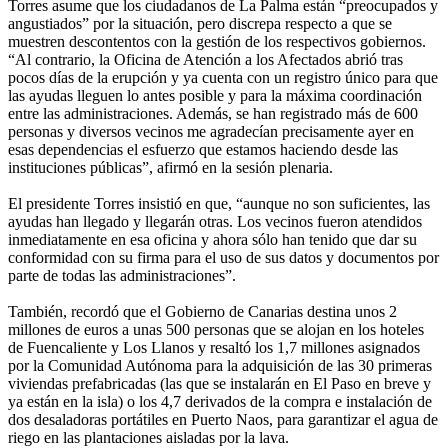
Torres asume que los ciudadanos de La Palma están “preocupados y
angustiados” por la situación, pero discrepa respecto a que se
muestren descontentos con la gestión de los respectivos gobiernos.
“Al contrario, la Oficina de Atención a los Afectados abrió tras
pocos días de la erupción y ya cuenta con un registro único para que
las ayudas lleguen lo antes posible y para la máxima coordinación
entre las administraciones. Además, se han registrado más de 600
personas y diversos vecinos me agradecían precisamente ayer en
esas dependencias el esfuerzo que estamos haciendo desde las
instituciones públicas”, afirmó en la sesión plenaria.
El presidente Torres insistió en que, “aunque no son suficientes, las
ayudas han llegado y llegarán otras. Los vecinos fueron atendidos
inmediatamente en esa oficina y ahora sólo han tenido que dar su
conformidad con su firma para el uso de sus datos y documentos por
parte de todas las administraciones”.
También, recordó que el Gobierno de Canarias destina unos 2
millones de euros a unas 500 personas que se alojan en los hoteles
de Fuencaliente y Los Llanos y resaltó los 1,7 millones asignados
por la Comunidad Autónoma para la adquisición de las 30 primeras
viviendas prefabricadas (las que se instalarán en El Paso en breve y
ya están en la isla) o los 4,7 derivados de la compra e instalación de
dos desaladoras portátiles en Puerto Naos, para garantizar el agua de
riego en las plantaciones aisladas por la lava.