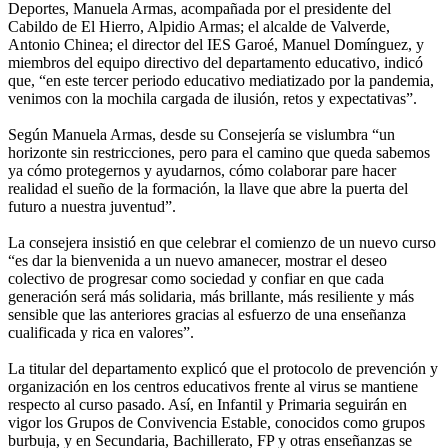
Deportes, Manuela Armas, acompañada por el presidente del
Cabildo de El Hierro, Alpidio Armas; el alcalde de Valverde,
Antonio Chinea; el director del IES Garoé, Manuel Domínguez, y
miembros del equipo directivo del departamento educativo, indicó
que, “en este tercer periodo educativo mediatizado por la pandemia,
venimos con la mochila cargada de ilusión, retos y expectativas”.
Según Manuela Armas, desde su Consejería se vislumbra “un
horizonte sin restricciones, pero para el camino que queda sabemos
ya cómo protegernos y ayudarnos, cómo colaborar pare hacer
realidad el sueño de la formación, la llave que abre la puerta del
futuro a nuestra juventud”.
La consejera insistió en que celebrar el comienzo de un nuevo curso
“es dar la bienvenida a un nuevo amanecer, mostrar el deseo
colectivo de progresar como sociedad y confiar en que cada
generación será más solidaria, más brillante, más resiliente y más
sensible que las anteriores gracias al esfuerzo de una enseñanza
cualificada y rica en valores”.
La titular del departamento explicó que el protocolo de prevención y
organización en los centros educativos frente al virus se mantiene
respecto al curso pasado. Así, en Infantil y Primaria seguirán en
vigor los Grupos de Convivencia Estable, conocidos como grupos
burbuja, y en Secundaria, Bachillerato, FP y otras enseñanzas se