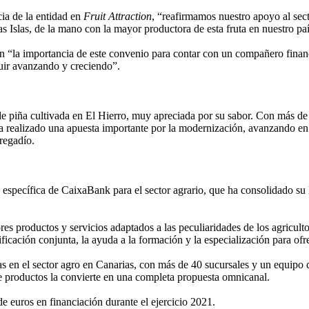
ia de la entidad en
Fruit Attraction
, “reafirmamos nuestro apoyo al sect
las Islas, de la mano con la mayor productora de esta fruta en nuestro paí
 en “la importancia de este convenio para contar con un compañero financ
guir avanzando y creciendo”.
e piña cultivada en El Hierro, muy apreciada por su sabor. Con más de 2
 realizado una apuesta importante por la modernización, avanzando en el
regadío.
 específica de CaixaBank para el sector agrario, que ha consolidado su
es productos y servicios adaptados a las peculiaridades de los agricult
ificación conjunta, la ayuda a la formación y la especialización para ofre
s en el sector agro en Canarias, con más de 40 sucursales y un equipo d
de productos la convierte en una completa propuesta omnicanal.
e euros en financiación durante el ejercicio 2021.