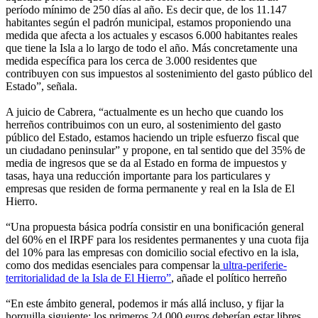
período mínimo de 250 días al año. Es decir que, de los 11.147
habitantes según el padrón municipal, estamos proponiendo una
medida que afecta a los actuales y escasos 6.000 habitantes reales
que tiene la Isla a lo largo de todo el año. Más concretamente una
medida específica para los cerca de 3.000 residentes que
contribuyen con sus impuestos al sostenimiento del gasto público del
Estado”, señala.
A juicio de Cabrera, “actualmente es un hecho que cuando los
herreños contribuimos con un euro, al sostenimiento del gasto
público del Estado, estamos haciendo un triple esfuerzo fiscal que
un ciudadano peninsular” y propone, en tal sentido que del 35% de
media de ingresos que se da al Estado en forma de impuestos y
tasas, haya una reducción importante para los particulares y
empresas que residen de forma permanente y real en la Isla de El
Hierro.
“Una propuesta básica podría consistir en una bonificación general
del 60% en el IRPF para los residentes permanentes y una cuota fija
del 10% para las empresas con domicilio social efectivo en la isla,
como dos medidas esenciales para compensar la
ultra-periferie-
territorialidad de la Isla de El Hierro”
, añade el político herreño
“En este ámbito general, podemos ir más allá incluso, y fijar la
horquilla siguiente: los primeros 24.000 euros deberían estar libres