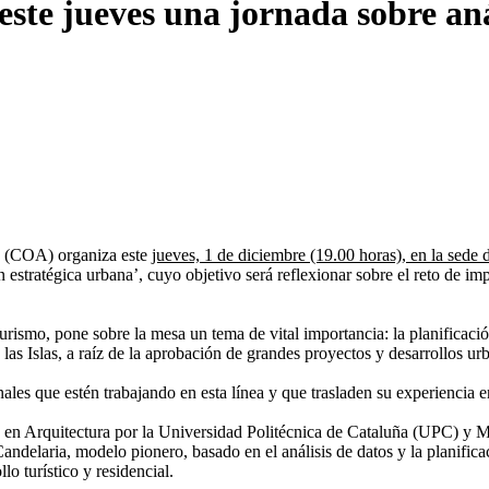
este jueves una jornada sobre aná
ro (COA) organiza este
jueves, 1 de diciembre (19.00 horas), en la sede 
n estratégica urbana’, cuyo objetivo será reflexionar sobre el reto de im
ismo, pone sobre la mesa un tema de vital importancia: la planificación 
as Islas, a raíz de la aprobación de grandes proyectos y desarrollos urb
les que estén trabajando en esta línea y que trasladen su experiencia e
 en Arquitectura por la Universidad Politécnica de Cataluña (UPC) y Más
laria, modelo pionero, basado en el análisis de datos y la planificac
lo turístico y residencial.