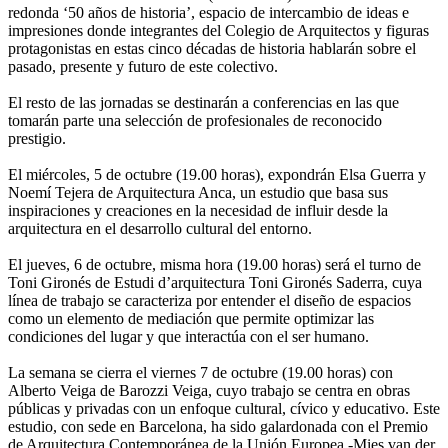
redonda ‘50 años de historia’, espacio de intercambio de ideas e
impresiones donde integrantes del Colegio de Arquitectos y figuras
protagonistas en estas cinco décadas de historia hablarán sobre el
pasado, presente y futuro de este colectivo.
El resto de las jornadas se destinarán a conferencias en las que
tomarán parte una selección de profesionales de reconocido
prestigio.
El miércoles, 5 de octubre (19.00 horas), expondrán Elsa Guerra y
Noemí Tejera de Arquitectura Anca, un estudio que basa sus
inspiraciones y creaciones en la necesidad de influir desde la
arquitectura en el desarrollo cultural del entorno.
El jueves, 6 de octubre, misma hora (19.00 horas) será el turno de
Toni Gironés de Estudi d’arquitectura Toni Gironés Saderra, cuya
línea de trabajo se caracteriza por entender el diseño de espacios
como un elemento de mediación que permite optimizar las
condiciones del lugar y que interactúa con el ser humano.
La semana se cierra el viernes 7 de octubre (19.00 horas) con
Alberto Veiga de Barozzi Veiga, cuyo trabajo se centra en obras
públicas y privadas con un enfoque cultural, cívico y educativo. Este
estudio, con sede en Barcelona, ha sido galardonada con el Premio
de Arquitectura Contemporánea de la Unión Europea -Mies van der