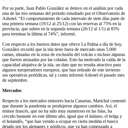
Por su parte, Juan Pablo González se detuvo en el análisis por cada
una de las tres semanas del periodo estudiado por el Observatorio de
Ashotel. “El comportamiento de cada intervalo de siete días parte de
una primera semana (19/12 al 25/12) con las reservas al 75% en la
provincia, que suben en la segunda semana (26/12 al 1/1) al 85%
para terminar la última al 74%”, informó.
Con respecto a los buenos datos que ofrece La Palma a día de hoy,
González recordó que la isla tiene fuera de mercado unas 5.000
camas, situadas en la zona de exclusión del volcán o incluso algunas
que fueron arrasadas por las coladas. Esto ha motivado la caída de la
capacidad alojativa de la isla, un dato que no resulta atractivo para
algunos turoperadores europeos, que han retirado de este invierno
sus operativas periódicas, tal y como informó Ashotel el pasado mes
de septiembre.
Mercados
Respecto a los mercados emisores hacia Canarias, Marichal comentó
que durante la pandemia se produjeron algunos cambios. Así, el
emisor francés, que no ha sido muy numeroso en las Islas, ha
crecido bastante en este último año, igual que el italiano, el belga y
el holandés, “que han venido a ocupar en cierta medida el hueco
dejado por los alemanes y nórdicos, que ya han comenzado a