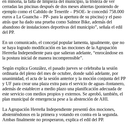
en minoría, la falta de limpieza del municipio, la tristeza de ver
cerradas las piscinas después de dos meses abiertas (poniendo de
ejemplo como el Cabildo de Tenerife – PSOE- le concedió 758.000
euros a La Guancha – PP- para la apertura de su piscina) y el paso
atrás que ha dado una prueba como Salmor Bike, además del
abandono de instalaciones deportivas del municipio”, señala el edil
del PP.
En un comunicado, el concejal popular lamenta, igualmente, que no
se haya logrado modificación en las mociones de la Agrupación
Herreña Independiente para que salieran adelante, “enrocándose en
la postura inicial de manera incomprensible”.
Según explica González, el pasado jueves se celebraba la sesión
ordinaria del pleno del mes de octubre, donde salió adelante, por
unanimidad, el acta de la sesión anterior y la moción conjunta del PP
y UF para crear una plaza extra para el servicio de aguas–fontanero,
además de establecer a medio plazo una planificación adecuada de
este servicio con medios propios y externos. Se aprobó, también, el
plan municipal de emergencia pese a la abstención de AHI.
La Agrupación Herreña Independiente presentó dos mociones,
absteniéndonos en la primera y votando en contra en la segunda.
Ambas finalmente no prosperaron, explica el edil del PP.