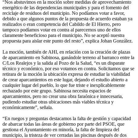
“Nos abstuvimos en la moción sobre medidas de aprovechamiento
energético de las dependencias municipales y para el fomento del
reciclaje de residuos del municipio. No podíamos votar a favor,
debido a que algunos puntos de la propuesta de acuerdo estaban ya
realizados o eran competencia del Cabildo de El Hierro, pero
tampoco podíamos votar en contra al parecernos uno de ellos
claramente beneficioso para el municipio. No se aceptó nuestra
propuesta para aislar este punto del resto”, explica Johan González.
La moción, también de AHI, en relación con la creación de plazas
de aparcamiento en Sabinosa, ganándole terreno al barranco entre la
C/Los Realejos y la salida al Pozo de la Salud, “es un disparate
técnico y económico, por eso votamos en contra. Solicitamos que se
retirara de la moción la ubicación expresa de estudiar la viabilidad
de crear aparcamientos en este lugar, dejando el estudio abierto a
cualquier lugar del pueblo, lo que fue triste e inexplicablemente
rechazado por este grupo. Sabinosa necesita espacios de
aparcamientos, pero no crear una obra faraónica e innecesaria,
pudiendo estudiar otras ubicaciones más viables técnica y
económicamente”, señala.
“En ruegos y preguntas destacamos la falta de gestión y capacidad
de abarcar todas las áreas de gobierno por parte del PSOE, que
gestiona el Ayuntamiento en minoría, la falta de limpieza del
municipio, la tristeza de ver cerradas las piscinas después de dos