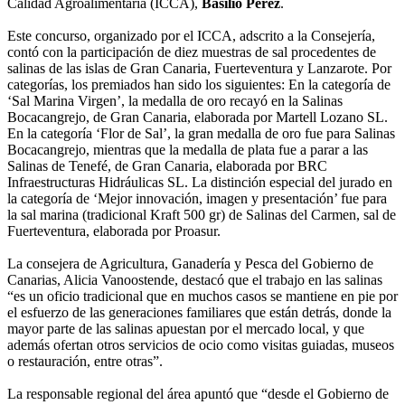
Calidad Agroalimentaria (ICCA),
Basilio Pérez
.
Este concurso, organizado por el ICCA, adscrito a la Consejería,
contó con la participación de diez muestras de sal procedentes de
salinas de las islas de Gran Canaria, Fuerteventura y Lanzarote. Por
categorías, los premiados han sido los siguientes: En la categoría de
‘Sal Marina Virgen’, la medalla de oro recayó en la Salinas
Bocacangrejo, de Gran Canaria, elaborada por Martell Lozano SL.
En la categoría ‘Flor de Sal’, la gran medalla de oro fue para Salinas
Bocacangrejo, mientras que la medalla de plata fue a parar a las
Salinas de Tenefé, de Gran Canaria, elaborada por BRC
Infraestructuras Hidráulicas SL. La distinción especial del jurado en
la categoría de ‘Mejor innovación, imagen y presentación’ fue para
la sal marina (tradicional Kraft 500 gr) de Salinas del Carmen, sal de
Fuerteventura, elaborada por Proasur.
La consejera de Agricultura, Ganadería y Pesca del Gobierno de
Canarias, Alicia Vanoostende, destacó que el trabajo en las salinas
“es un oficio tradicional que en muchos casos se mantiene en pie por
el esfuerzo de las generaciones familiares que están detrás, donde la
mayor parte de las salinas apuestan por el mercado local, y que
además ofertan otros servicios de ocio como visitas guiadas, museos
o restauración, entre otras”.
La responsable regional del área apuntó que “desde el Gobierno de