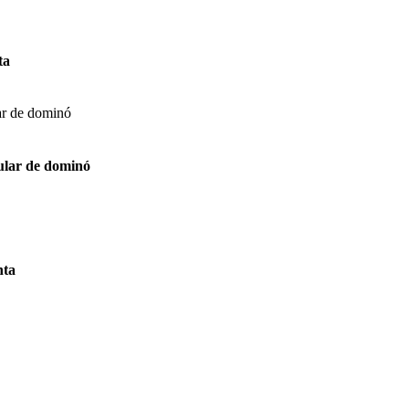
ta
ular de dominó
nta