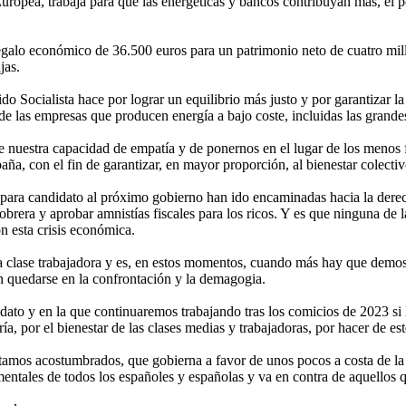
uropea, trabaja para que las energéticas y bancos contribuyan más, el 
galo económico de 36.500 euros para un patrimonio neto de cuatro millo
jas.
do Socialista hace por lograr un equilibrio más justo y por garantizar 
de las empresas que producen energía a bajo coste, incluidas las grande
nuestra capacidad de empatía y de ponernos en el lugar de los menos f
a, con el fin de garantizar, en mayor proporción, al bienestar colectiv
para candidato al próximo gobierno han ido encaminadas hacia la derech
 obrera y aprobar amnistías fiscales para los ricos. Y es que ninguna de
on esta crisis económica.
e la clase trabajadora y es, en estos momentos, cuando más hay que demo
ren quedarse en la confrontación y la demagogia.
ndato y en la que continuaremos trabajando tras los comicios de 2023 si 
 por el bienestar de las clases medias y trabajadoras, por hacer de este p
amos acostumbrados, que gobierna a favor de unos pocos a costa de la m
mentales de todos los españoles y españolas y va en contra de aquellos