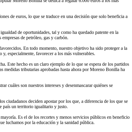
popular Moreno Bonilla se dedica a regalar 6.000 euros a los más
nes de euros, lo que se traduce en una decisión que solo beneficia a
la igualdad de oportunidades, tal y como ha quedado patente en la
s empresas de petróleo, gas y carbón.
avorecidos. En todo momento, nuestro objetivo ha sido proteger a la
o y, especialmente, favorecer a los más vulnerables.
a. Este hecho es un claro ejemplo de lo que se espera de los partidos
 las medidas tributarias aprobadas hasta ahora por Moreno Bonilla ha
strar cuáles son nuestros intereses y desenmascarar quiénes se
los ciudadanos deciden apostar por los que, a diferencia de los que se
aís un territorio igualitario y justo.
ayoría. Es el de los recortes y menos servicios públicos en beneficio
 que luchamos por la educación y la sanidad pública.