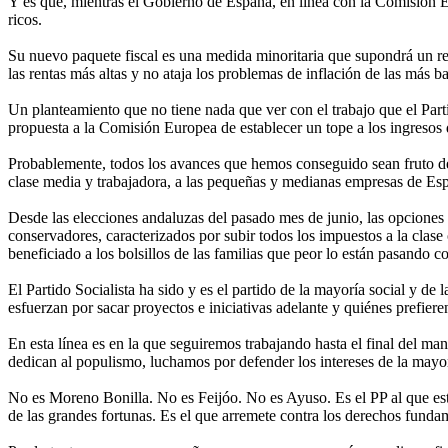
Y es que, mientras el Gobierno de España, en línea con la Comisión E
ricos.
Su nuevo paquete fiscal es una medida minoritaria que supondrá un re
las rentas más altas y no ataja los problemas de inflación de las más ba
Un planteamiento que no tiene nada que ver con el trabajo que el Parti
propuesta a la Comisión Europea de establecer un tope a los ingresos 
Probablemente, todos los avances que hemos conseguido sean fruto de 
clase media y trabajadora, a las pequeñas y medianas empresas de Españ
Desde las elecciones andaluzas del pasado mes de junio, las opciones 
conservadores, caracterizados por subir todos los impuestos a la clase
beneficiado a los bolsillos de las familias que peor lo están pasando c
El Partido Socialista ha sido y es el partido de la mayoría social y d
esfuerzan por sacar proyectos e iniciativas adelante y quiénes prefie
En esta línea es en la que seguiremos trabajando hasta el final del ma
dedican al populismo, luchamos por defender los intereses de la mayoría,
No es Moreno Bonilla. No es Feijóo. No es Ayuso. Es el PP al que est
de las grandes fortunas. Es el que arremete contra los derechos funda