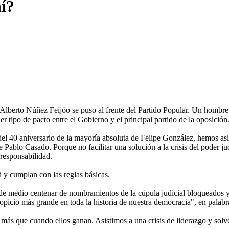
hí?
berto Núñez Feijóo se puso al frente del Partido Popular. Un hombre c
r tipo de pacto entre el Gobierno y el principal partido de la oposición
el 40 aniversario de la mayoría absoluta de Felipe González, hemos as
de Pablo Casado. Porque no facilitar una solución a la crisis del poder 
rresponsabilidad.
d y cumplan con las reglas básicas.
e medio centenar de nombramientos de la cúpula judicial bloqueados y a
tropicio más grande en toda la historia de nuestra democracia", en palab
 más que cuando ellos ganan. Asistimos a una crisis de liderazgo y solve