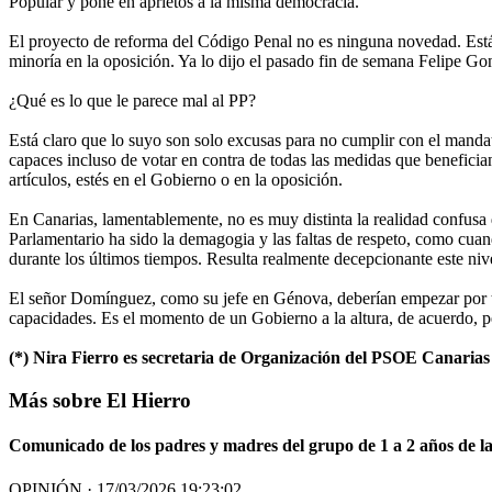
Popular y pone en aprietos a la misma democracia.
El proyecto de reforma del Código Penal no es ninguna novedad. Está 
minoría en la oposición. Ya lo dijo el pasado fin de semana Felipe Gon
¿Qué es lo que le parece mal al PP?
Está claro que lo suyo son solo excusas para no cumplir con el mandato
capaces incluso de votar en contra de todas las medidas que beneficia
artículos, estés en el Gobierno o en la oposición.
En Canarias, lamentablemente, no es muy distinta la realidad confusa
Parlamentario ha sido la demagogia y las faltas de respeto, como cuan
durante los últimos tiempos. Resulta realmente decepcionante este nive
El señor Domínguez, como su jefe en Génova, deberían empezar por to
capacidades. Es el momento de un Gobierno a la altura, de acuerdo, p
(*) Nira Fierro es secretaria de Organización del PSOE Canarias
Más sobre El Hierro
Comunicado de los padres y madres del grupo de 1 a 2 años de la 
OPINIÓN · 17/03/2026 19:23:02