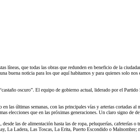
tas líneas, que todas las obras que redunden en beneficio de la ciudada
rá una buena noticia para los que aquí habitamos y para quienes solo n
“castaño oscuro”. El equipo de gobierno actual, liderado por el Partido
o en las últimas semanas, con las principales vías y arterias cortadas a
as elecciones que en las próximas generaciones. Un claro signo de debi
esde las de alimentación hasta las de ropa, peluquerías, cafeterías o tr
day, La Ladera, Las Toscas, La Erita, Puerto Escondido o Malnombre; ni 