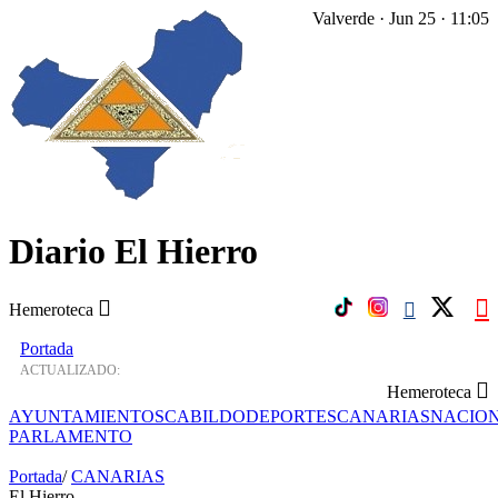
Valverde · Jun 25 · 11:05
Diario El Hierro
Hemeroteca
Portada
ACTUALIZADO:
Hemeroteca
AYUNTAMIENTOS
CABILDO
DEPORTES
CANARIAS
NACIO
PARLAMENTO
Portada
/
CANARIAS
El Hierro