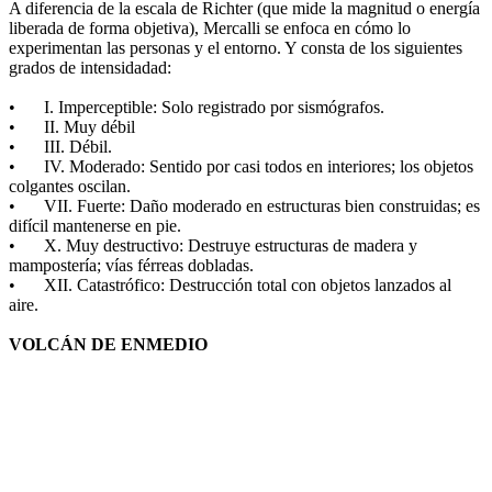
A diferencia de la escala de Richter (que mide la magnitud o energía
liberada de forma objetiva), Mercalli se enfoca en cómo lo
experimentan las personas y el entorno. Y consta de los siguientes
grados de intensidadad:
•
I. Imperceptible: Solo registrado por sismógrafos.
•
II. Muy débil
•
III. Débil.
•
IV. Moderado: Sentido por casi todos en interiores; los objetos
colgantes oscilan.
•
VII. Fuerte: Daño moderado en estructuras bien construidas; es
difícil mantenerse en pie.
•
X. Muy destructivo: Destruye estructuras de madera y
mampostería; vías férreas dobladas.
•
XII. Catastrófico: Destrucción total con objetos lanzados al
aire.
VOLCÁN DE ENMEDIO