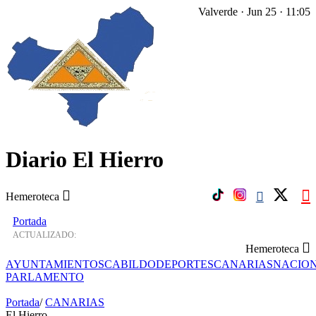
Valverde · Jun 25 · 11:05
Diario El Hierro
Hemeroteca
Portada
ACTUALIZADO:
Hemeroteca
AYUNTAMIENTOS
CABILDO
DEPORTES
CANARIAS
NACIO
PARLAMENTO
Portada
/
CANARIAS
El Hierro