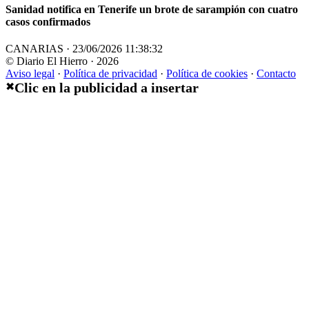
Sanidad notifica en Tenerife un brote de sarampión con cuatro
casos confirmados
CANARIAS · 23/06/2026 11:38:32
© Diario El Hierro · 2026
Aviso legal
·
Política de privacidad
·
Política de cookies
·
Contacto
Clic en la publicidad a insertar
✖