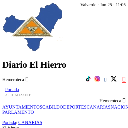
Valverde · Jun 25 · 11:05
Diario El Hierro
Hemeroteca
Portada
ACTUALIZADO:
Hemeroteca
AYUNTAMIENTOS
CABILDO
DEPORTES
CANARIAS
NACIO
PARLAMENTO
Portada
/
CANARIAS
El Hierro