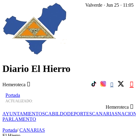
Valverde · Jun 25 · 11:05
Diario El Hierro
Hemeroteca
Portada
ACTUALIZADO:
Hemeroteca
AYUNTAMIENTOS
CABILDO
DEPORTES
CANARIAS
NACIO
PARLAMENTO
Portada
/
CANARIAS
El Hierro