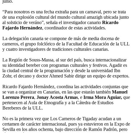
junio.
“Para nosotros es una fecha extraña para un carnaval, pero se trata
de una explosión cultural del mundo cultural amazigh ubicada junto
al solsticio de veráno”, señala el investigador canario
Ricardo
Fajardo Hernández
, coordinador de estas actividades.
La delegación canaria se compone de más de media docena de
carneros, el grupo folclórico de la Facultad de Educación de la ULL
y cuatro investigadores de tradiciones culturales canarias.
La Región de Souss-Massa, al sur del país, busca internacionalizar
su identidad bereber con programas culturales y festivos. Agadir es
la ciudad central de la programación y desde la universidad Ibn
Zohr, el decano y doctor Ahmed Sabir dirige un equipo de expertos.
Ricardo Fajardo Hernández, coordina las actividades conjuntas que
se van a organizar en Canarias, en las que estarán también
Manuel
Lorenzo Perera
,
Jonay Acosta Armas
, e
Irma Mora Aguiar,
que
pertenecen al Aula de Etnografía y a la Cátedra de Estudios
Bereberes de la ULL.
No es la primera vez que Los Carneros de Tigaday acudan a un
certamen de carácter internacional, pues ya estuvieron en la Expo de
Sevilla en los años ochenta, bajo dirección de Ramón Padrón, pero