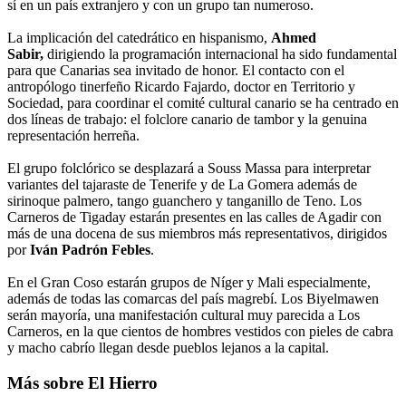
sí en un país extranjero y con un grupo tan numeroso.
La implicación del catedrático en hispanismo,
Ahmed
Sabir,
dirigiendo la programación internacional ha sido fundamental
para que Canarias sea invitado de honor. El contacto con el
antropólogo tinerfeño Ricardo Fajardo, doctor en Territorio y
Sociedad, para coordinar el comité cultural canario se ha centrado en
dos líneas de trabajo: el folclore canario de tambor y la genuina
representación herreña.
El grupo folclórico se desplazará a Souss Massa para interpretar
variantes del tajaraste de Tenerife y de La Gomera además de
sirinoque palmero, tango guanchero y tanganillo de Teno. Los
Carneros de Tigaday estarán presentes en las calles de Agadir con
más de una docena de sus miembros más representativos, dirigidos
por
Iván Padrón Febles
.
En el Gran Coso estarán grupos de Níger y Mali especialmente,
además de todas las comarcas del país magrebí. Los Biyelmawen
serán mayoría, una manifestación cultural muy parecida a Los
Carneros, en la que cientos de hombres vestidos con pieles de cabra
y macho cabrío llegan desde pueblos lejanos a la capital.
Más sobre El Hierro