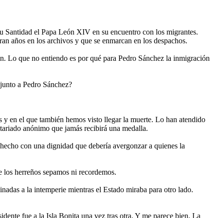
Su Santidad el Papa León XIV en su encuentro con los migrantes.
duran años en los archivos y que se enmarcan en los despachos.
n. Lo que no entiendo es por qué para Pedro Sánchez la inmigración
á junto a Pedro Sánchez?
s y en el que también hemos visto llegar la muerte. Lo han atendido
ntariado anónimo que jamás recibirá una medalla.
a hecho con una dignidad que debería avergonzar a quienes la
que los herreños sepamos ni recordemos.
adas a la intemperie mientras el Estado miraba para otro lado.
ente fue a la Isla Bonita una vez tras otra. Y me parece bien, La