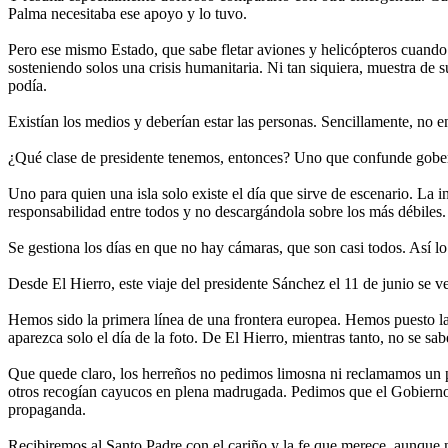
Palma necesitaba ese apoyo y lo tuvo.
Pero ese mismo Estado, que sabe fletar aviones y helicópteros cuando i
sosteniendo solos una crisis humanitaria. Ni tan siquiera, muestra de 
podía.
Existían los medios y deberían estar las personas. Sencillamente, no 
¿Qué clase de presidente tenemos, entonces? Uno que confunde gobe
Uno para quien una isla solo existe el día que sirve de escenario. La 
responsabilidad entre todos y no descargándola sobre los más débiles
Se gestiona los días en que no hay cámaras, que son casi todos. Así l
Desde El Hierro, este viaje del presidente Sánchez el 11 de junio se ve
Hemos sido la primera línea de una frontera europea. Hemos puesto la
aparezca solo el día de la foto. De El Hierro, mientras tanto, no se sa
Que quede claro, los herreños no pedimos limosna ni reclamamos un p
otros recogían cayucos en plena madrugada. Pedimos que el Gobierno d
propaganda.
Recibiremos al Santo Padre con el cariño y la fe que merece, aunque n