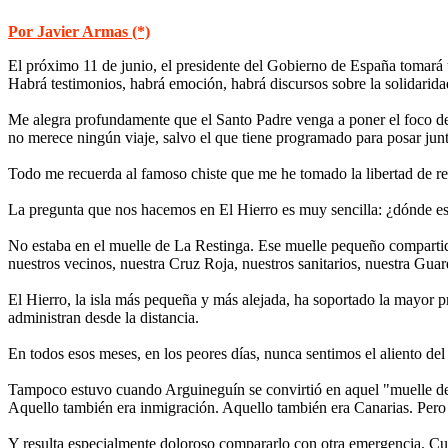
Por Javier Armas (*)
E
l próximo 11 de junio, el presidente del Gobierno de España tomará
Habrá testimonios, habrá emoción, habrá discursos sobre la solidarida
Me alegra profundamente que el Santo Padre venga a poner el foco d
no merece ningún viaje, salvo el que tiene programado para posar jun
Todo me recuerda al famoso chiste que me he tomado la libertad de rec
La pregunta que nos hacemos en El Hierro es muy sencilla: ¿dónde es
No estaba en el muelle de La Restinga. Ese muelle pequeño compartido
nuestros vecinos, nuestra Cruz Roja, nuestros sanitarios, nuestra Gua
El Hierro, la isla más pequeña y más alejada, ha soportado la mayor 
administran desde la distancia.
En todos esos meses, en los peores días, nunca sentimos el aliento de
Tampoco estuvo cuando Arguineguín se convirtió en aquel "muelle de l
Aquello también era inmigración. Aquello también era Canarias. Pero fa
Y resulta especialmente doloroso compararlo con otra emergencia. Cuan