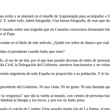
 un avión y se plantará en el muelle de Arguineguín para acompañar a 
d. Y, sobre todo, habrá fotografía. Una buena fotografía, de esas que 
el mundo sobre una tragedia que en Canarias conocemos demasiado bie
to al Papa.
ordar en el título de este artículo: ¿Quién ese señor de blanco que est
taba el presidente cuando hubo que estar?
, al sur de mi isla, por el que han pasado decenas de miles de persona
rdia Civil, la Delegación del Gobierno, nuestros funcionarios y un volu
presión migratoria de toda España en proporción a su población. Y lo h
l presidente del Gobierno. Ni una visita. Ni un gesto. Ni una llamada 
a vergüenza" que dio la vuelta al mundo, con cientos de personas hacin
ltaban la liturgia y los focos, y por eso no hubo prisa.
do el volcán de Cumbre Vieja sepultó media isla de La Palma, el presid