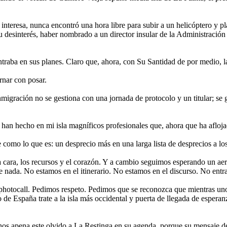
nteresa, nunca encontró una hora libre para subir a un helicóptero y pl
su desinterés, haber nombrado a un director insular de la Administración 
entraba en sus planes. Claro que, ahora, con Su Santidad de por medio, l
rnar con posar.
inmigración no se gestiona con una jornada de protocolo y un titular; s
.
o han hecho en mi isla magníficos profesionales que, ahora que ha afloj
 como lo que es: un desprecio más en una larga lista de desprecios a los
 cara, los recursos y el corazón. Y a cambio seguimos esperando un ae
be nada. No estamos en el itinerario. No estamos en el discurso. No entr
hotocall. Pedimos respeto. Pedimos que se reconozca que mientras unos
e España trate a la isla más occidental y puerta de llegada de esperan
os apena este olvido a La Restinga en su agenda, porque su mensaje de 