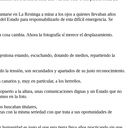
antarse en La Restinga a mirar a los ojos a quienes llevaban años
del Estado para responsabilizarlo de esta difícil emergencia. Se
a cosa cambia. Ahora la fotografía sí merece el desplazamiento.
e gestiona estando, escuchando, dotando de medios, repartiendo la
ado la tensión, son secundados y apartados de su justo reconocimiento.
 canarios y, muy en particular, a los herreños.
ropuerto a la altura, unas comunicaciones dignas y un Estado que no
amos en la foto.
 buscaban titulares,
zas con la misma seriedad con que trata a sus oportunidades de
humanidad es justo el que esta tierra lleva años practicando sin que