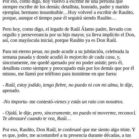
Por eso, como digo, hoy vuelvo a escribir de una persona que
siempre escribe de los demás; detallista, honrado, padre y marido
ejemplar, hermano insustituible…Hoy volveré a escribir de Raulito,
porque, aunque el tiempo pase él seguirá siendo Raulito…
Pero hoy, como digo, el legado de Raúl Álamo padre, llevado con
orgullo y perseverancia por su hijo mayor, ya lleva implícito el Don,
así, con mayúscula inicial, porque Raulito ya es Don Raúl.
Para mi eterno pesar, no pude acudir a su jubilación, celebrada la
semana pasada y donde acudió
lo mejorcito de cada casa
, y,
sinceramente, me quedé apenado por no poder asistir; pero él,
detallista como siempre y preocupado más por los demás que por él
mismo, me llamó por teléfono para insistirme en que fuera:
-
Raúl, estoy jodido, tengo fiebre, no puedo ni con mi alma
, le dije,
apenado.
-
No importa
- me contestó-
vienes y estás un rato con nosotros
.
-
Ojalá
, le dije,
pero, sinceramente, no puedo ni moverme
, reconocí.
Te abrazaré cuando te vea, Raúl…
Por eso, Raulito, Don Raúl, te confesaré que me siento algo triste. Y
es que, joder, me acostumbré a tu presencia durante décadas, a tus