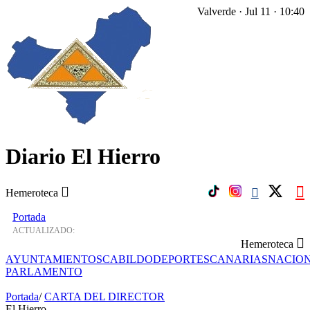
Valverde · Jul 11 · 10:40
Diario El Hierro
Hemeroteca
Portada
ACTUALIZADO:
Hemeroteca
AYUNTAMIENTOS
CABILDO
DEPORTES
CANARIAS
NACIO
PARLAMENTO
Portada
/
CARTA DEL DIRECTOR
El Hierro