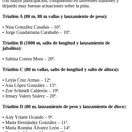
con mayor participación, compitiendo en diferentes triatlones y
dejando muy buenas actuaciones sobre la pista.
Triatlón A (80 m, 80 m vallas y lanzamiento de peso):
• Nisa González Casañas – 16ª.
• Jorge Guadarrama Caraballo – 10º.
Triatlón B (1000 m, salto de longitud y lanzamiento de
jabalina):
• Sabina Correa Mora – 20ª.
Triatlón C (80 m vallas, salto de longitud y salto de altura):
• Leyla Cruz Armas – 12ª.
• Ana López González – 15ª.
• Zoe Schmidt Calderón – 19ª.
• Irmary Valero Suárez – 20ª.
Triatlón D (80 m, lanzamiento de peso y lanzamiento de disco
):
• Asly Yriarte Ocando – 9ª.
• Marta Hernández González – 11ª.
• María Romina Álvarez León – 14ª.